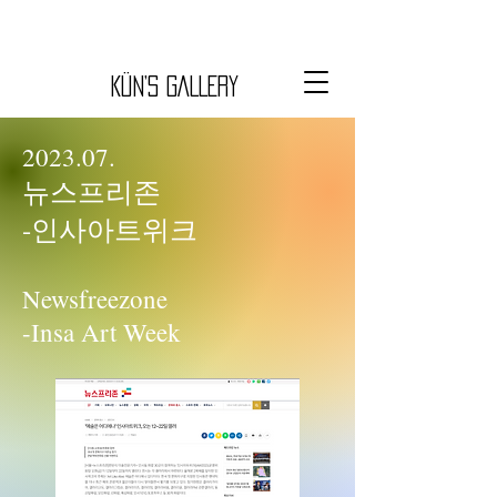
KÜN’S GALLERY
2023.07.
뉴스프리
존
-인사아트위
크
Newsfreezo
ne
-Insa Art Week