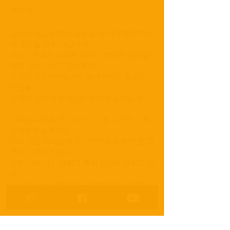
Artist
감정의 흐름에 따라 글씨를 써 내려가며 자연
의 흐름을 그려 나갑니다. 
버드나무에서 시작된 글씨의 흐름은 점점 범
위를 넓혀 자연을 관찰하며 
자연의 규칙적이면서도 불규칙적인 흐름과 
패턴을 
스케치 없이 즉흥적으로 한지에 담아냅니다. 
나무의 수많은 줄기와 가지들은 조금씩 다른 
방향으로 흐르지만
어느 순간 조화롭게 어우러져 크고 멋진 한 그
루의 나무가 되듯이
삶은 여러 가지 경험을 통해 인생의 방향을 찾
아 
하나의 나를 만들어가는 과정이라고 생각합
니다. 
삶 속에서 힘들을 느낄 때마다 편안함과 평온
함을 갈망하며 