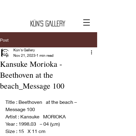
KÜN’S GALLERY
Post
Kün's Gallery
Nov 21, 2023
1 min read
Kansuke Morioka -
Beethoven at the
beach_Message 100
Title : Beethoven   at the beach – 
Message 100 
Artist : Kansuke   MORIOKA
Year : 1998.03   – 04 (y.m) 
Size : 15   X 11 cm