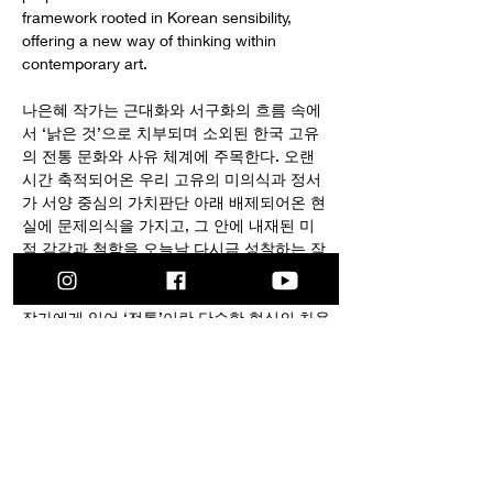
framework rooted in Korean sensibility, 
offering a new way of thinking within 
contemporary art.
나은혜 작가는 근대화와 서구화의 흐름 속에
서 ‘낡은 것’으로 치부되며 소외된 한국 고유
의 전통 문화와 사유 체계에 주목한다. 오랜 
시간 축적되어온 우리 고유의 미의식과 정서
가 서양 중심의 가치판단 아래 배제되어온 현
실에 문제의식을 가지고, 그 안에 내재된 미
적 감각과 철학을 오늘날 다시금 성찰하는 작
업을 이어간다.
작가에게 있어 ‘전통’이란 단순한 형식의 차용
이나 과거의 재현이 아니라, 우리가 어디에서 
왔고 어떤 존재로 살아가고 있는지를 되묻는 
하나의 사유 방식이다. 잊혀지고 지워져가는 
문화의 기억을 다시 불러오고, 그 가치를 재조
명하는 과정은 곧, 우리 자신을 이해하고 성찰
하는 방법이자 현재를 더 깊이 살아가기 위한 
실천이기도 하다.