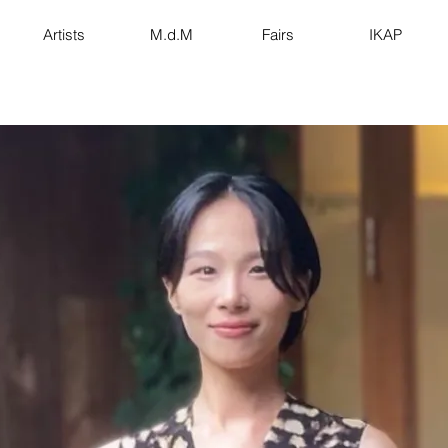
Artists
M.d.M
Fairs
IKAP