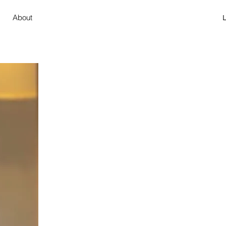
About
L