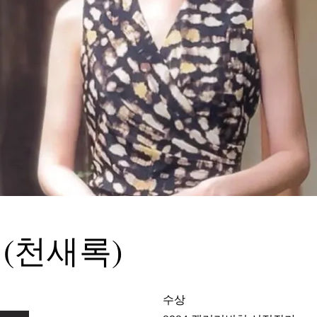
ok (천새록)
수상