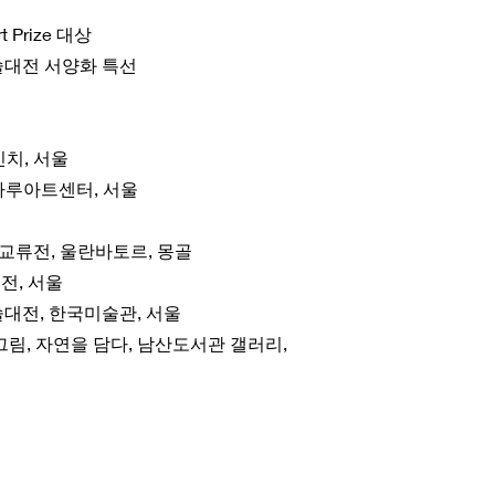
Art Prize 대상
술대전 서양화 특선
빈치, 서울
전, 마루아트센터, 서울
 교류전, 울란바토르, 몽골
인전, 서울
술대전, 한국미술관, 서울
그림, 자연을 담다, 남산도서관 갤러리,